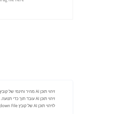
זיהוי תוכן AI מהיר וחינמי של קובץ Markdown File שלך.
זיהוי תוכן AI עובד תוך כדי תנועה. התוצאה תופיע מיד לאחר שנוצרה על ידי בינה מלאכותית.
לזיהוי תוכן AI של קובץ Markdown File עשויה להיות מידה מסוימת של דמיון. ניתן להתאים אישית את הדמיון.