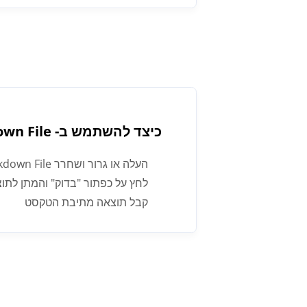
כיצד להשתמש ב- Markdown File זיהוי תוכן AI.
העלה או גרור ושחרר Markdown File מסמכים שברצונך לאמת עבור תוכן AI.
לחץ על כפתור "בדוק" והמתן לתו
קבל תוצאה מתיבת הטקסט