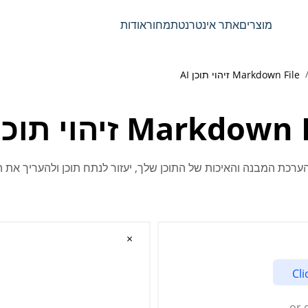
מוצרים
אתר אינטרנט
תמחור
אודות
Markdown File זיהוי תוכן AI
Markdow זיהוי תוכן AI
×
Cli
or 