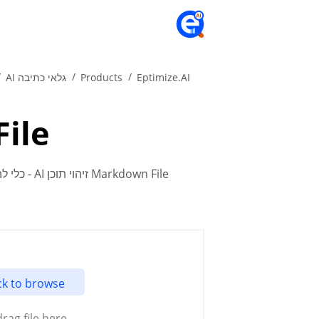
Eptimize.AI
Products
גלאי כתיבה AI
n File
Markdown File זיהוי תוכן AI - כלי להערכת המבנה והאיכות של התוכן שלך, יעזור לנתח תוכן ולהעריך את הסבירות שהתוכן נכתב באמצעות AI.
ck to browse
drag file here