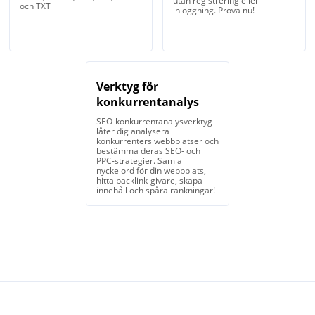
utan registrering eller
och TXT
inloggning. Prova nu!
Verktyg för
konkurrentanalys
SEO-konkurrentanalysverktyg
låter dig analysera
konkurrenters webbplatser och
bestämma deras SEO- och
PPC-strategier. Samla
nyckelord för din webbplats,
hitta backlink-givare, skapa
innehåll och spåra rankningar!