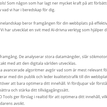
ols! Som någon som har lagt ner mycket kraft på att förbätt
 vad vi har i beredskap för dig.
linelandskap beror framgången för din webbplats på effektiv
Vi har utvecklat en svit med AI-drivna verktyg som hjälper dig
år framgång. De analyserar stora datamängder, slår sökmotor
takt med att den digitala världen utvecklas.
åra avancerade algoritmer avgör vad som är mest relevant för 
nerar med din publik och leder kvalitetstrafik till din webbpla
utöver att bara optimera ditt innehåll. Vi fördjupar vår förs
bättra och stärka ditt tillvägagångssätt.
Tools ger förslag i realtid för att optimera ditt innehåll, vil
darens avsikt.