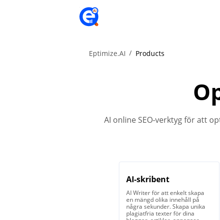
Eptimize.AI
Products
Op
AI online SEO-verktyg för att op
AI-skribent
AI Writer för att enkelt skapa
en mängd olika innehåll på
några sekunder. Skapa unika
plagiatfria texter för dina