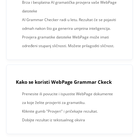
Brza i besplatna AI gramatička provjera vaše WebPage
datoteke
AI Grammar Checker radi u letu. Rezultat će se pojaviti
odmah nakon što ga generira umjetna inteligencija.
Provjera gramatike datoteke WebPage može imati
određeni stupanj sličnosti. Možete prilagoditi sličnost.
Kako se koristi WebPage Grammar Ckeck
Prenesite ili povucite i ispustite WebPage dokumente
za koje želite provjeriti za gramatiku.
Kliknite gumb "Provjeri" i pričekajte rezultat.
Dobijte rezultat iz tekstualnog okvira