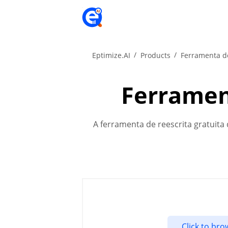
Eptimize.AI
Products
Ferramenta de
Ferrament
A ferramenta de reescrita gratuita 
Click to br