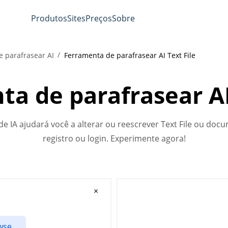
Produtos
Sites
Preços
Sobre
 parafrasear AI
Ferramenta de parafrasear AI Text File
a de parafrasear AI
de IA ajudará você a alterar ou reescrever Text File ou doc
registro ou login. Experimente agora!
×
owse