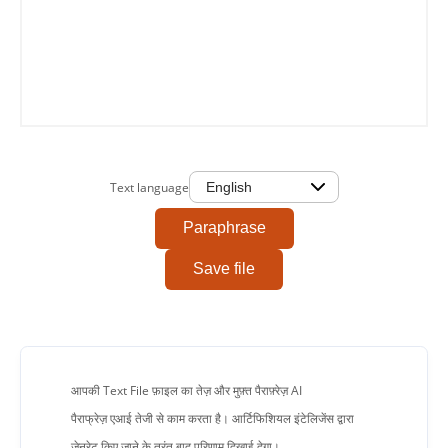
Copy To Clipboard
Text language
Paraphrase
Save file
आपकी Text File फ़ाइल का तेज़ और मुफ़्त पैराफ़्रेज़ AI
पैराफ्रेज़ एआई तेजी से काम करता है। आर्टिफिशियल इंटेलिजेंस द्वारा
जेनरेट किए जाने के तुरंत बाद परिणाम दिखाई देगा।