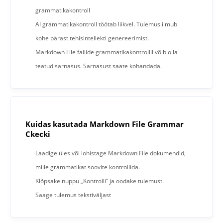
grammatikakontroll
AI grammatikakontroll töötab liikvel. Tulemus ilmub
kohe pärast tehisintellekti genereerimist.
Markdown File failide grammatikakontrollil võib olla
teatud sarnasus. Sarnasust saate kohandada.
Kuidas kasutada Markdown File Grammar
Ckecki
Laadige üles või lohistage Markdown File dokumendid,
mille grammatikat soovite kontrollida.
Klõpsake nuppu „Kontrolli” ja oodake tulemust.
Saage tulemus tekstiväljast