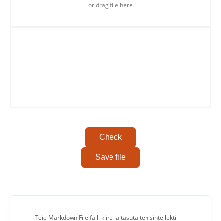
or drag file here
Copy To Clipboard
Check
Save file
Teie Markdown File faili kiire ja tasuta tehisintellekti