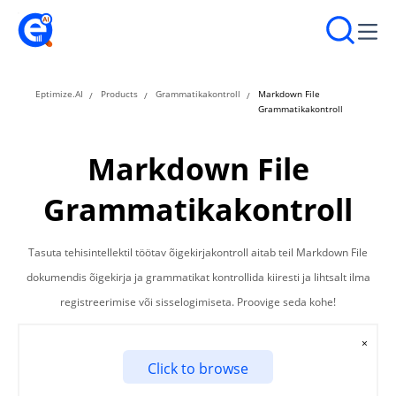
Eptimize.AI
Products
Grammatikakontroll
Markdown File
Grammatikakontroll
Markdown File
Grammatikakontroll
Tasuta tehisintellektil töötav õigekirjakontroll aitab teil Markdown File
dokumendis õigekirja ja grammatikat kontrollida kiiresti ja lihtsalt ilma
registreerimise või sisselogimiseta. Proovige seda kohe!
×
Click to browse