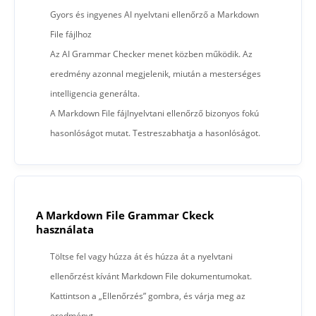
Gyors és ingyenes AI nyelvtani ellenőrző a Markdown
File fájlhoz
Az AI Grammar Checker menet közben működik. Az
eredmény azonnal megjelenik, miután a mesterséges
intelligencia generálta.
A Markdown File fájlnyelvtani ellenőrző bizonyos fokú
hasonlóságot mutat. Testreszabhatja a hasonlóságot.
A Markdown File Grammar Ckeck
használata
Töltse fel vagy húzza át és húzza át a nyelvtani
ellenőrzést kívánt Markdown File dokumentumokat.
Kattintson a „Ellenőrzés” gombra, és várja meg az
eredményt.