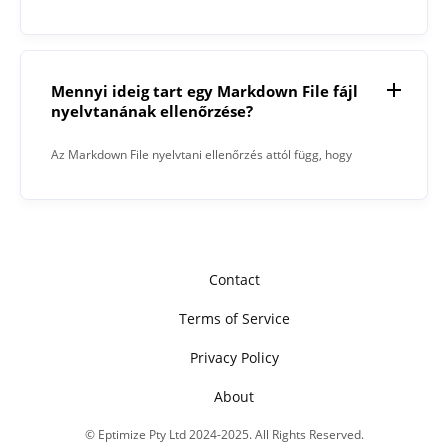
támogat.
Mennyi ideig tart egy Markdown File fájl
nyelvtanának ellenőrzése?
Az Markdown File nyelvtani ellenőrzés attól függ, hogy
mennyi fájlokat kell parafrázálni, és mennyi karakterek
száma az egyes fájlokban.
Contact
Terms of Service
Privacy Policy
About
© Eptimize Pty Ltd 2024-2025. All Rights Reserved.