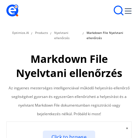
Eptimize.AI
Products
Nyelvtani
Markdown File Nyelvtani
ellenőrzés
ellenőrzés
Markdown File
Nyelvtani ellenőrzés
Az ingyenes mesterséges intelligenciával működő helyesírás-ellenőrző
segítségével gyorsan és egyszerűen ellenőrizheti a helyesírást és a
nyelvtant Markdown File dokumentumban regisztráció vagy
bejelentkezés nélkül. Próbáld ki most!
×
Click to browse