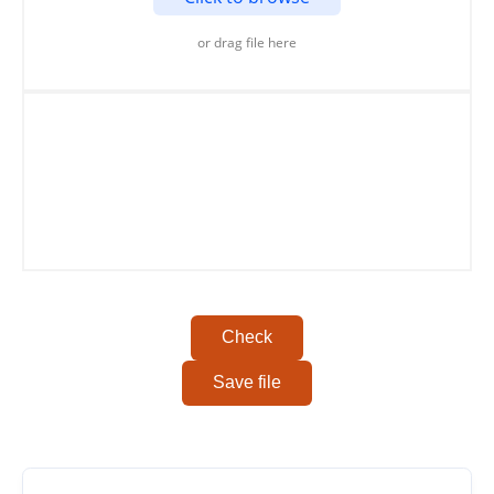
or drag file here
Copy To Clipboard
Check
Save file