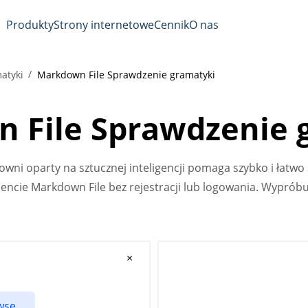
Produkty
Strony internetowe
Cennik
O nas
atyki
Markdown File Sprawdzenie gramatyki
 File Sprawdzenie 
wni oparty na sztucznej inteligencji pomaga szybko i łatwo
ncie Markdown File bez rejestracji lub logowania. Wypróbuj
×
owse