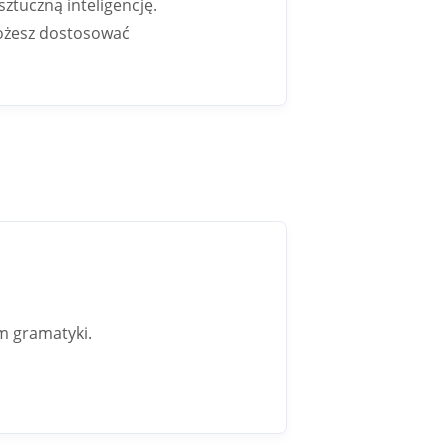
ztuczną inteligencję.
ożesz dostosować
em gramatyki.