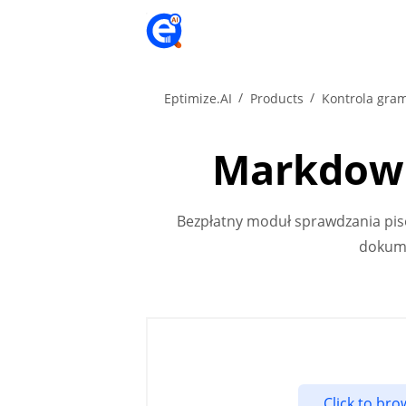
Eptimize.AI
Products
Kontrola gram
Markdown
Bezpłatny moduł sprawdzania piso
dokume
Click to br