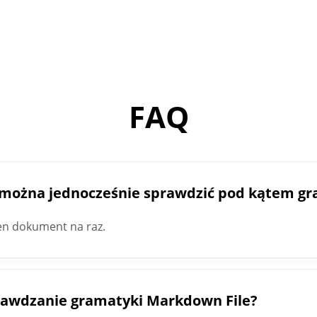
FAQ
e można jednocześnie sprawdzić pod kątem gr
en dokument na raz.
prawdzanie gramatyki Markdown File?