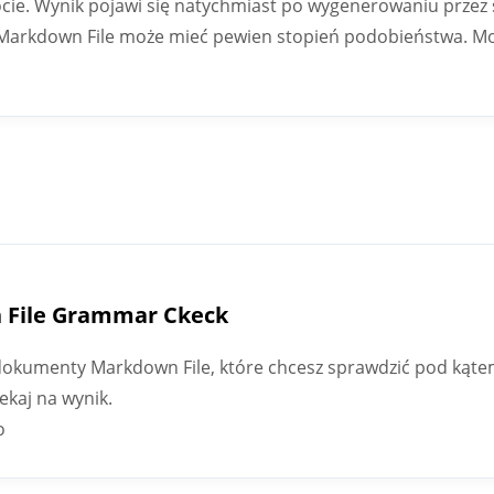
cie. Wynik pojawi się natychmiast po wygenerowaniu przez s
 Markdown File może mieć pewien stopień podobieństwa. M
n File Grammar Ckeck
ść dokumenty Markdown File, które chcesz sprawdzić pod kąt
zekaj na wynik.
o