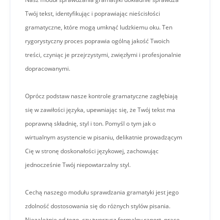
Twój tekst, identyfikując i poprawiając nieścisłości
gramatyczne, które mogą umknąć ludzkiemu oku. Ten
rygorystyczny proces poprawia ogólną jakość Twoich
treści, czyniąc je przejrzystymi, zwięzłymi i profesjonalnie
dopracowanymi.
Oprócz podstaw nasze kontrole gramatyczne zagłębiają
się w zawiłości języka, upewniając się, że Twój tekst ma
poprawną składnię, styl i ton. Pomyśl o tym jak o
wirtualnym asystencie w pisaniu, delikatnie prowadzącym
Cię w stronę doskonałości językowej, zachowując
jednocześnie Twój niepowtarzalny styl.
Cechą naszego modułu sprawdzania gramatyki jest jego
zdolność dostosowania się do różnych stylów pisania.
Niezależnie od tego, czy tworzysz formalny raport, pracę