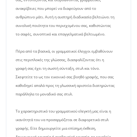
ανακρίβειες που μπορεί να διαφεύγουν από το
ανθρώπινο μάτι. Αυτή η αυστηρή διαδικασία βελτιώνει τη
συνολική ποιότητα του περιεχομένου σας, καθιστώντας
το σαφές, συνοπτικό και επαγγελματικά βελτιωμένο.
Πέρα από τα βασικά, οι γραμματικοί έλεγχοι εμβαθύνουν
στις περιπλοκές της γλώσσας, διασφαλίζοντας ότι η
γραφή σας έχει τη σωστή σύνταξη, στυλ και τόνο.
Σκεφτείτε το ως τον εικονικό σας βοηθό γραφής, που σας
καθοδηγεί απαλά προς τη γλωσσική αριστεία διατηρώντας
παράλληλα το μοναδικό σας στυλ.
Το χαρακτηριστικό του γραμματικού ελεγκτή μας είναι η
ικανότητά του να προσαρμόζεται σε διαφορετικά στυλ
γραφής. Είτε δημιουργείτε μια επίσημη έκθεση,
δημιουργική εργασία ή ακαδημαϊκή εργασία, το εργαλείο