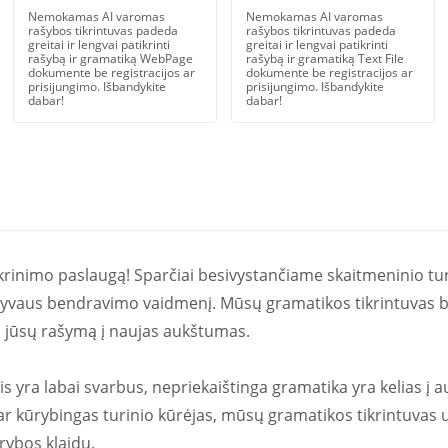
Nemokamas AI varomas
Nemokamas AI varomas
rašybos tikrintuvas padeda
rašybos tikrintuvas padeda
greitai ir lengvai patikrinti
greitai ir lengvai patikrinti
rašybą ir gramatiką WebPage
rašybą ir gramatiką Text File
dokumente be registracijos ar
dokumente be registracijos ar
prisijungimo. Išbandykite
prisijungimo. Išbandykite
dabar!
dabar!
ikrinimo paslaugą! Sparčiai besivystančiame skaitmeninio tur
ktyvaus bendravimo vaidmenį. Mūsų gramatikos tikrintuvas 
ls jūsų rašymą į naujas aukštumas.
s yra labai svarbus, nepriekaištinga gramatika yra kelias į a
r kūrybingas turinio kūrėjas, mūsų gramatikos tikrintuvas už
rybos klaidų.