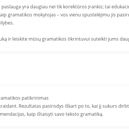
aslauga yra daugiau nei tik korektūros įrankis; tai edukaci
kaip gramatikos mokytojas – vos vienu spustelėjimu jis pasir
ilybes.
uką ir leiskite mūsų gramatikos tikrintuvui suteikti jums dau
ramatikos patikrinimas
aidant. Rezultatas pasirodys iškart po to, kai jį sukurs dirbt
mendacijas, kaip ištaisyti savo teksto gramatiką.