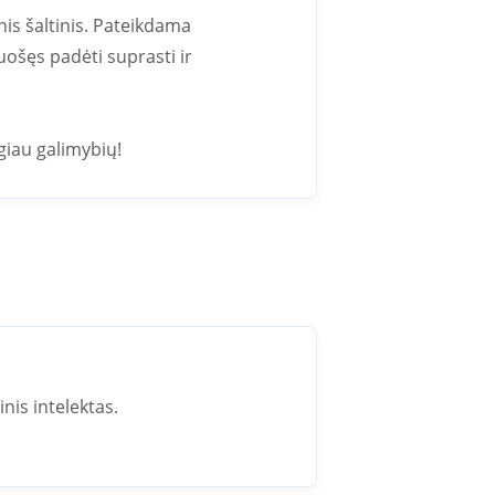
nis šaltinis. Pateikdama
uošęs padėti suprasti ir
giau galimybių!
inis intelektas.