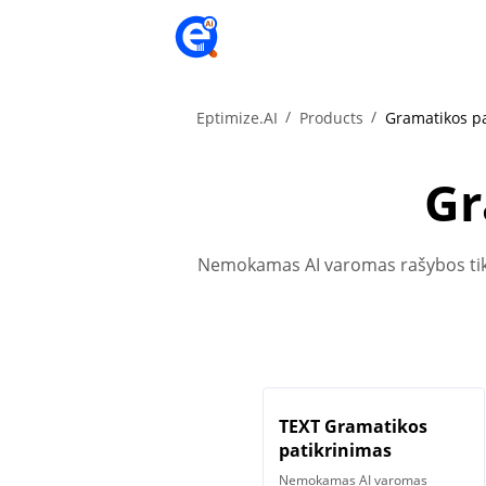
Eptimize.AI
Products
Gramatikos pa
Gr
Nemokamas AI varomas rašybos tikrin
TEXT Gramatikos
patikrinimas
Nemokamas AI varomas