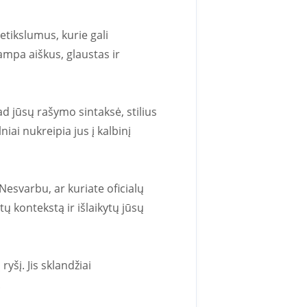
etikslumus, kurie gali
ampa aiškus, glaustas ir
d jūsų rašymo sintaksė, stilius
iai nukreipia jus į kalbinį
Nesvarbu, ar kuriate oficialų
ų kontekstą ir išlaikytų jūsų
yšį. Jis sklandžiai
.