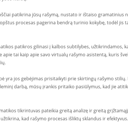
čiai patikrina jūsų rašymą, nustato ir ištaiso gramatinius n
opštus procesas pagerina bendrą turinio kokybę, todėl jis t
ikos patikros gilinasi į kalbos subtilybes, užtikrindamos, ka
 apie tai kaip apie savo virtualų rašymo asistentą, kuris šveln
ių.
 yra jos gebėjimas prisitaikyti prie skirtingų rašymo stilių. 
minį darbą, mūsų įrankis pritaiko pasiūlymus, kad jie atitikt
ikos tikrintuvas pateikia greitą analizę ir greitą grįžtamąjį r
 užtikrina, kad rašymo procesas išliktų sklandus ir efektyvus