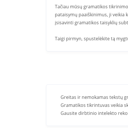
Tačiau mūsų gramatikos tikrinimo p
pataisymų paaiškinimus, ji veikia 
įsisavinti gramatikos taisyklių subt
Taigi pirmyn, spustelėkite tą mygt
Greitas ir nemokamas tekstų g
Gramatikos tikrintuvas veikia skr
Gausite dirbtinio intelekto reko