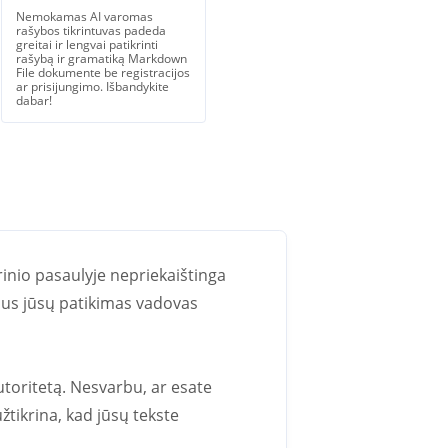
Nemokamas AI varomas
rašybos tikrintuvas padeda
greitai ir lengvai patikrinti
rašybą ir gramatiką Markdown
File dokumente be registracijos
ar prisijungimo. Išbandykite
dabar!
inio pasaulyje nepriekaištinga
bus jūsų patikimas vadovas
utoritetą. Nesvarbu, ar esate
tikrina, kad jūsų tekste