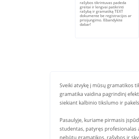
rašybos tikrintuvas padeda
greitai ir lengvai patikrinti
rašybą ir gramatiką TEXT
dokumente be registracijos ar
prisijungimo. Išbandykite
dabar!
Sveiki atvykę į mūsų gramatikos t
gramatika vaidina pagrindinį efe
siekiant kalbinio tikslumo ir pake
Pasaulyje, kuriame pirmasis įspūdi
studentas, patyręs profesionalas a
nebūtų gramatikos, rašybos ir sky