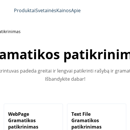
Produktai
Svetainės
Kainos
Apie
tikrinimas
amatikos patikrini
tuvas padeda greitai ir lengvai patikrinti rašybą ir gramati
Išbandykite dabar!
WebPage
Text File
Gramatikos
Gramatikos
patikrinimas
patikrinimas