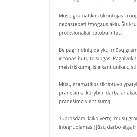
Mūsų gramatikos tikrintojas kruopš
nepastebėti žmogaus akių. Šis kru
profesionaliai patobulintas.
Be pagrindinių dalykų, mūsų gramat
ir tonas būtų teisingas. Pagalvokite
meistriškumą, išlaikant unikalų stil
Mūsų gramatikos tikrintuvo ypatybė
pranešimą, kūrybinį darbą ar akade
pranešimo vientisumą.
Suprasdami laiko vertę, mūsų gramat
integruojamas į jūsų darbo eigą ir