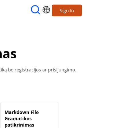
Sign In
mas
ką be registracijos ar prisijungimo.
Markdown File
Gramatikos
patikrinimas