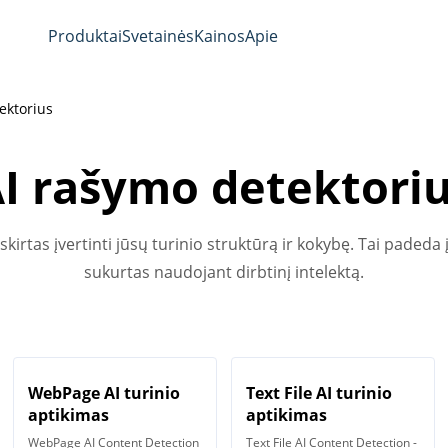
Produktai
Svetainės
Kainos
Apie
ektorius
I rašymo detektori
skirtas įvertinti jūsų turinio struktūrą ir kokybę. Tai padeda 
sukurtas naudojant dirbtinį intelektą.
WebPage AI turinio
Text File AI turinio
aptikimas
aptikimas
WebPage AI Content Detection
Text File AI Content Detection -