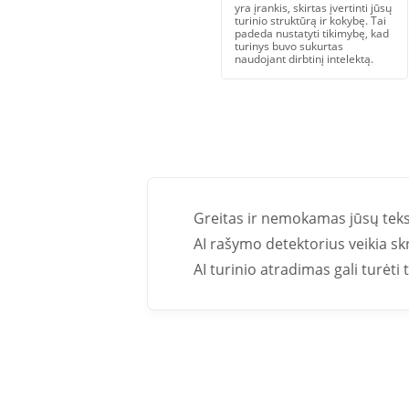
yra įrankis, skirtas įvertinti jūsų
turinio struktūrą ir kokybę. Tai
padeda nustatyti tikimybę, kad
turinys buvo sukurtas
naudojant dirbtinį intelektą.
Greitas ir nemokamas jūsų tekst
AI rašymo detektorius veikia skra
AI turinio atradimas gali turėt