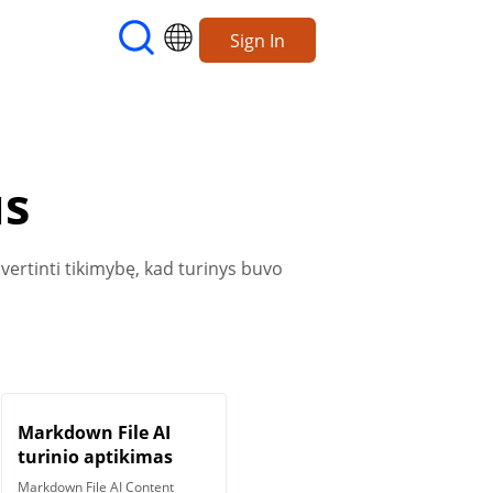
Sign In
us
įvertinti tikimybę, kad turinys buvo
Markdown File AI
turinio aptikimas
Markdown File AI Content