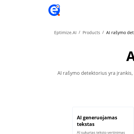
Eptimize.AI
Products
AI rašymo det
A
AI rašymo detektorius yra įrankis, 
AI generuojamas
tekstas
AI sukurtas teksto vertinimas