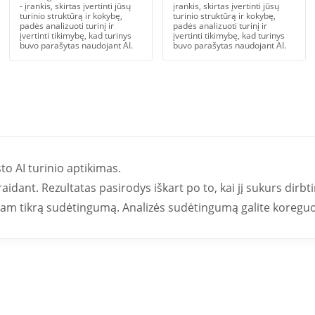
- įrankis, skirtas įvertinti jūsų
įrankis, skirtas įvertinti jūsų
turinio struktūrą ir kokybę,
turinio struktūrą ir kokybę,
padės analizuoti turinį ir
padės analizuoti turinį ir
įvertinti tikimybę, kad turinys
įvertinti tikimybę, kad turinys
buvo parašytas naudojant AI.
buvo parašytas naudojant AI.
o AI turinio aptikimas.
idant. Rezultatas pasirodys iškart po to, kai jį sukurs dirbti
i tam tikrą sudėtingumą. Analizės sudėtingumą galite koreguo