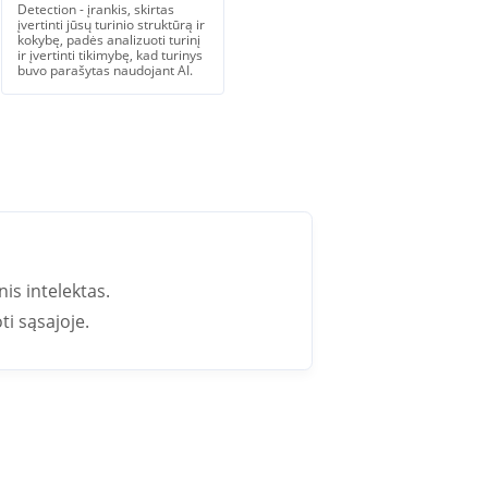
Detection - įrankis, skirtas
įvertinti jūsų turinio struktūrą ir
kokybę, padės analizuoti turinį
ir įvertinti tikimybę, kad turinys
buvo parašytas naudojant AI.
nis intelektas.
ti sąsajoje.