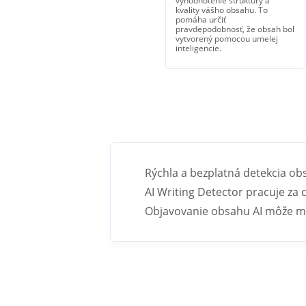
vyhodnotenie štruktúry a
kvality vášho obsahu. To
pomáha určiť
pravdepodobnosť, že obsah bol
vytvorený pomocou umelej
inteligencie.
Rýchla a bezplatná detekcia ob
AI Writing Detector pracuje za
Objavovanie obsahu AI môže mať 