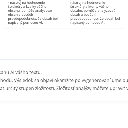
- nástroj na hodnotenie
nástroj na hodnotenie
štruktúry a kvality vášho
štruktúry a kvality vášho
obsahu, pomôže analyzovať
obsahu, pomôže analyzovať
obsah a posúdiť
obsah a posúdiť
pravdepodobnosť, že obsah bol
pravdepodobnosť, že obsah bol
napísaný pomocou AI.
napísaný pomocou AI.
sahu AI vášho textu.
 chodu. Výsledok sa objaví okamžite po vygenerovaní umelou 
určitý stupeň zložitosti. Zložitosť analýzy môžete upraviť v