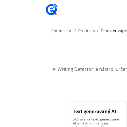
Eptimize.AI
Products
Detektor zápi
AI Writing Detector je nástroj ur
Text generovaný AI
Skórovanie textu generované
AI je nástroj určený na