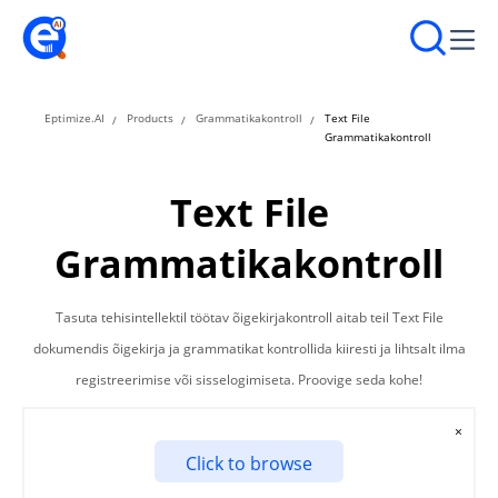
Eptimize.AI
Products
Grammatikakontroll
Text File
Grammatikakontroll
Text File
Grammatikakontroll
Tasuta tehisintellektil töötav õigekirjakontroll aitab teil Text File
dokumendis õigekirja ja grammatikat kontrollida kiiresti ja lihtsalt ilma
registreerimise või sisselogimiseta. Proovige seda kohe!
×
Click to browse