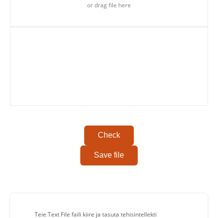
or drag file here
Copy To Clipboard
Check
Save file
Teie Text File faili kiire ja tasuta tehisintellekti