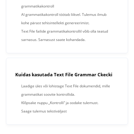
grammatikakontroll
AI grammatikakontroll töötab liikvel. Tulemus ilmub
kohe pärast tehisintellekti genereerimist.
Text File failide grammatikakontrollil võib olla teatud
sarnasus. Sarnasust saate kohandada.
Kuidas kasutada Text File Grammar Ckecki
Laadige üles või lohistage Text File dokumendid, mille
grammatikat soovite kontrollida.
Klõpsake nuppu „Kontrolli” ja oodake tulemust.
Saage tulemus tekstiväljast