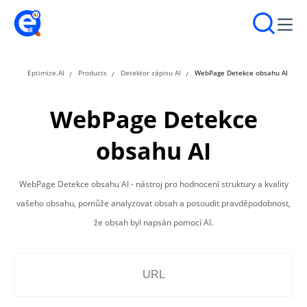
Eptimize.AI
Products
Detektor zápisu AI
WebPage Detekce obsahu AI
WebPage Detekce
obsahu AI
WebPage Detekce obsahu AI - nástroj pro hodnocení struktury a kvality
vašeho obsahu, pomůže analyzovat obsah a posoudit pravděpodobnost,
že obsah byl napsán pomocí AI.