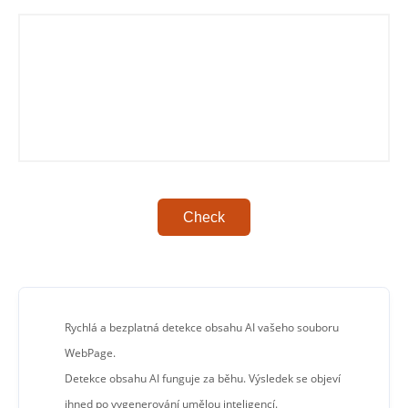
Check
Rychlá a bezplatná detekce obsahu AI vašeho souboru
WebPage.
Detekce obsahu AI funguje za běhu. Výsledek se objeví
ihned po vygenerování umělou inteligencí.