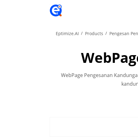
Eptimize.AI
Products
Pengesan Pen
WebPage
WebPage Pengesanan Kandungan AI
kandun