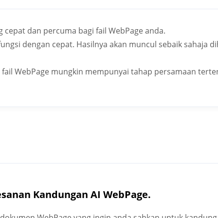
 cepat dan percuma bagi fail WebPage anda.
ngsi dengan cepat. Hasilnya akan muncul sebaik sahaja di
 fail WebPage mungkin mempunyai tahap persamaan terte
sanan Kandungan AI WebPage.
s dokumen WebPage yang ingin anda sahkan untuk kandunga