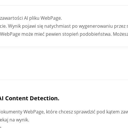
 zawartości AI pliku WebPage.
ocie. Wynik pojawi się natychmiast po wygenerowaniu przez s
ku WebPage może mieć pewien stopień podobieństwa. Może
AI Content Detection.
ść dokumenty WebPage, które chcesz sprawdzić pod kątem zaw
zekaj na wynik.
o