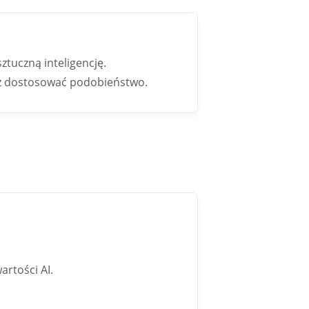
ztuczną inteligencję.
sz dostosować podobieństwo.
artości AI.