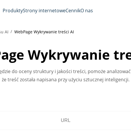
Produkty
Strony internetowe
Cennik
O nas
su AI
WebPage Wykrywanie treści AI
age Wykrywanie treś
dzie do oceny struktury i jakości treści, pomoże analizowa
że treść została napisana przy użyciu sztucznej inteligencji.