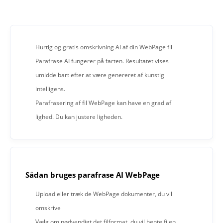
Hurtig og gratis omskrivning AI af din WebPage fil
Parafrase AI fungerer på farten. Resultatet vises
umiddelbart efter at være genereret af kunstig
intelligens.
Parafrasering af fil WebPage kan have en grad af
lighed. Du kan justere ligheden.
Sådan bruges parafrase AI WebPage
Upload eller træk de WebPage dokumenter, du vil
omskrive
Vælg om nødvendigt det filformat, du vil hente filen