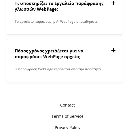
Τι υποστηρίζει το Εργαλείο παράφρασης
γλωσσών WebPage;
Το εργαλείο παράφρασης AI WebPage οποιαδήποτε
γλώσσα.
Πόσος χρόνος χρειάζεται για να
παραφράσει WebPage αρχεία;
Η παράφραση WebPage εξαρτάται από την ποσότητα
αρχείων που πρέπει να παραφραστούν και τον αριθμό
των χαρακτήρων σε κάθε αρχείο.
Contact
Terms of Service
Privacy Policy