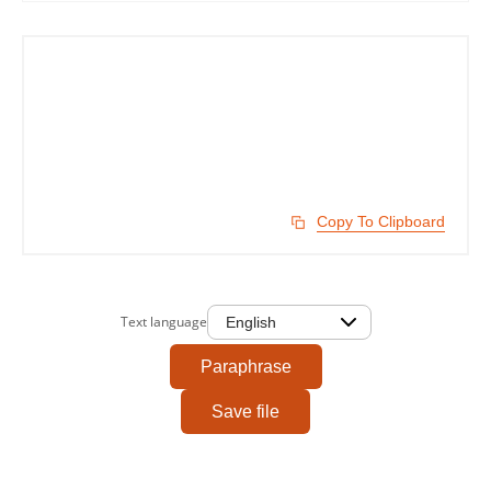
Copy To Clipboard
Text language
Paraphrase
Save file