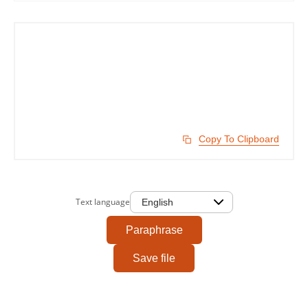
Copy To Clipboard
Text language
Paraphrase
Save file