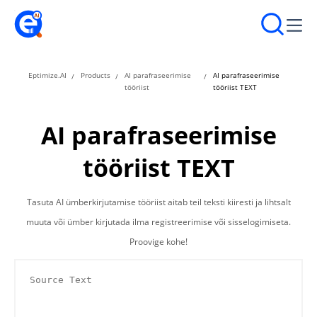
Eptimize.AI
Products
AI parafraseerimise
AI parafraseerimise
tööriist
tööriist TEXT
AI parafraseerimise
tööriist TEXT
Tasuta AI ümberkirjutamise tööriist aitab teil teksti kiiresti ja lihtsalt
muuta või ümber kirjutada ilma registreerimise või sisselogimiseta.
Proovige kohe!