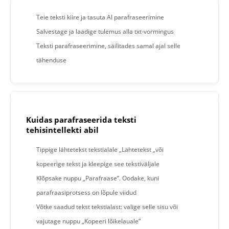
Teie teksti kiire ja tasuta AI parafraseerimine
Salvestage ja laadige tulemus alla txt-vormingus
Teksti parafraseerimine, säilitades samal ajal selle
tähenduse
Kuidas parafraseerida teksti
tehisintellekti abil
Tippige lähtetekst tekstialale „Lähtetekst „või
kopeerige tekst ja kleepige see tekstiväljale
Klõpsake nuppu „Parafraase”. Oodake, kuni
parafraasiprotsess on lõpule viidud
Võtke saadud tekst tekstialast: valige selle sisu või
vajutage nuppu „Kopeeri lõikelauale”