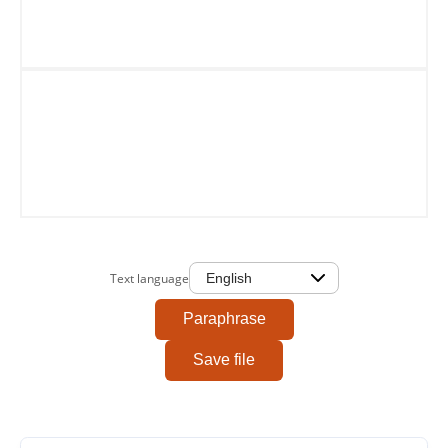
0/2000
Copy To Clipboard
Text language
Paraphrase
Save file