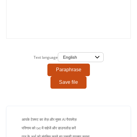
0/2000
Copy To Clipboard
Text language
Paraphrase
Save file
आपके टेक्स्ट का तेज़ और मुफ़्त AI पैराफ़्रेज़
परिणाम को txt में सहेजें और डाउनलोड करें
पाठ के अर्थ को संरक्षित करते हुए उसकी व्याख्या करना