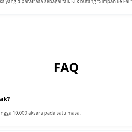
 yang diparafrasa sebagai fail. Klik butang “Simpan ke Fail
FAQ
tak?
hingga 10,000 aksara pada satu masa.